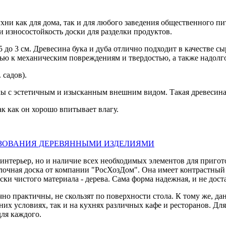
ни как для дома, так и для любого заведения общественного пит
и износостойкость доски для разделки продуктов.
 до 3 см. Древесина бука и дуба отлично подходит в качестве сы
ю к механическим повреждениям и твердостью, а также надолго
 садов).
ы с эстетичным и изысканным внешним видом. Такая древесина 
ак как он хорошо впитывает влагу.
ЗОВАНИЯ ДЕРЕВЯННЫМИ ИЗДЕЛИЯМИ
 интерьер, но и наличие всех необходимых элементов для приго
делочная доска от компании "РосХозДом". Она имеет контрастны
ски чистого материала - дерева. Сама форма надежная, и не дост
но практичны, не скользят по поверхности стола. К тому же, да
них условиях, так и на кухнях различных кафе и ресторанов. Для
ля каждого.