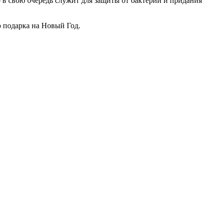
в свою очередь служит для защиты от бактерий и придания
о подарка на Новый Год.