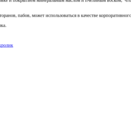
овке и покрытием минеральным маслом и пчелиным воском, что 
торанов, пабов, может использоваться в качестве корпоративног
ка.
кролик